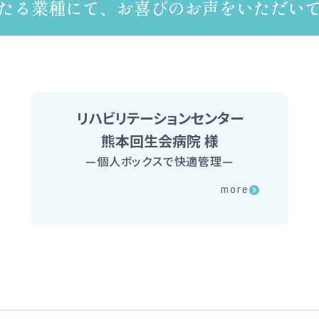
たる業種にて、お喜びのお声をいただい
リハビリテーションセンター
熊本回生会病院 様
—
個人ボックスで快適管理
—
メディカル
more