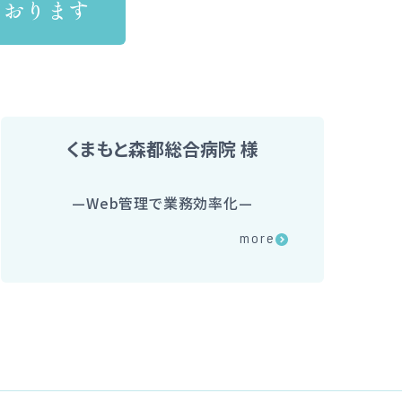
ております
くまもと森都総合病院 様
—
Web管理で業務効率化
—
メディカル
more